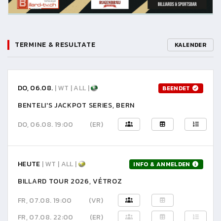
TERMINE & RESULTATE
KALENDER
DO, 06.08.
| WT | ALL |
BEENDET
BENTELI'S JACKPOT SERIES, BERN
DO, 06.08. 19:00
(ER)
HEUTE
| WT | ALL |
INFO & ANMELDEN
BILLARD TOUR 2026, VÉTROZ
FR, 07.08. 19:00
(VR)
FR, 07.08. 22:00
(ER)