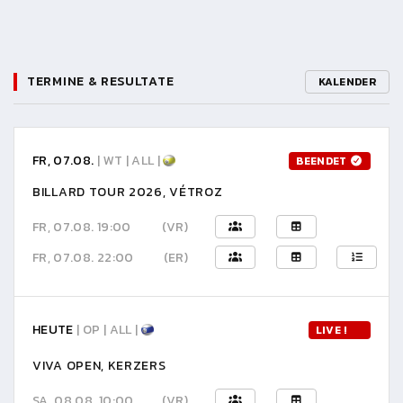
TERMINE & RESULTATE
KALENDER
FR, 07.08.
| WT | ALL |
BEENDET
BILLARD TOUR 2026, VÉTROZ
FR, 07.08. 19:00
(VR)
FR, 07.08. 22:00
(ER)
HEUTE
| OP | ALL |
LIVE !
VIVA OPEN, KERZERS
SA, 08.08. 10:00
(VR)