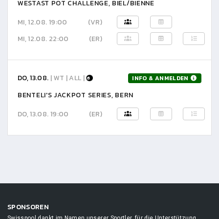
WESTAST POT CHALLENGE, BIEL/BIENNE
MI, 12.08. 19:00
(VR)
MI, 12.08. 22:00
(ER)
DO, 13.08.
| WT | ALL |
INFO & ANMELDEN
BENTELI'S JACKPOT SERIES, BERN
DO, 13.08. 19:00
(ER)
SPONSOREN
Swisspool dankt im Namen unserer Sportler, für die Unterstützung