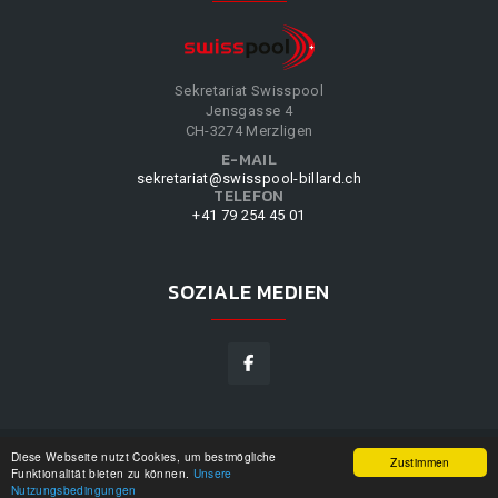
Sekretariat Swisspool
Jensgasse 4
CH-3274 Merzligen
E-MAIL
sekretariat@swisspool-billard.ch
TELEFON
+41 79 254 45 01
SOZIALE MEDIEN
Diese Webseite nutzt Cookies, um bestmögliche
SWISSPOOL
©
2026
|
DESIGN BY
WPPN
|
UNSERE
Zustimmen
Funktionalität bieten zu können.
Unsere
NUTZUNGSBEDINGUNGEN
|
Nutzungsbedingungen