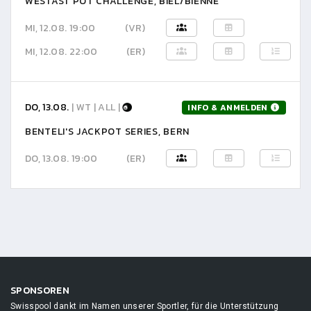
WESTAST POT CHALLENGE, BIEL/BIENNE
MI, 12.08. 19:00
(VR)
MI, 12.08. 22:00
(ER)
DO, 13.08.
| WT | ALL |
INFO & ANMELDEN
BENTELI'S JACKPOT SERIES, BERN
DO, 13.08. 19:00
(ER)
SPONSOREN
Swisspool dankt im Namen unserer Sportler, für die Unterstützung