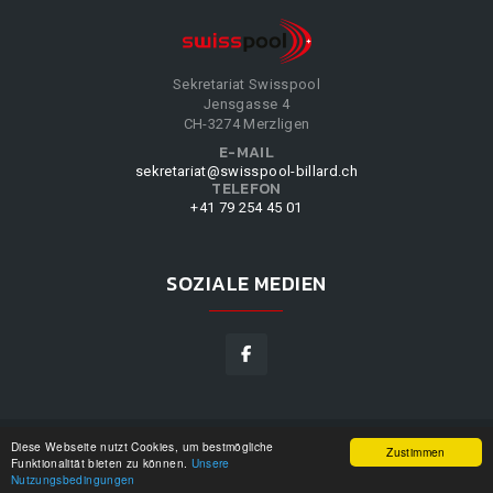
Sekretariat Swisspool
Jensgasse 4
CH-3274 Merzligen
E-MAIL
sekretariat@swisspool-billard.ch
TELEFON
+41 79 254 45 01
SOZIALE MEDIEN
Diese Webseite nutzt Cookies, um bestmögliche
SWISSPOOL
©
2026
|
DESIGN BY
WPPN
|
UNSERE
Zustimmen
Funktionalität bieten zu können.
Unsere
NUTZUNGSBEDINGUNGEN
|
Nutzungsbedingungen