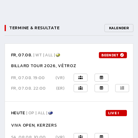
TERMINE & RESULTATE
KALENDER
FR, 07.08.
| WT | ALL |
BEENDET
BILLARD TOUR 2026, VÉTROZ
FR, 07.08. 19:00
(VR)
FR, 07.08. 22:00
(ER)
HEUTE
| OP | ALL |
LIVE !
VIVA OPEN, KERZERS
SA, 08.08. 10:00
(VR)