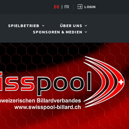
LOGIN
D TOUR 2026
DE
|
FR
11. AUG. 2026, 19:30
SPIELBETRIEB
ÜBER UNS
SPONSOREN & MEDIEN