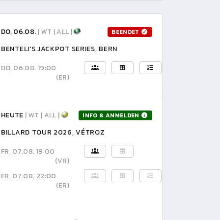
DO, 06.08.
| WT | ALL |
BEENDET
BENTELI'S JACKPOT SERIES, BERN
DO, 06.08. 19:00
(ER)
HEUTE
| WT | ALL |
INFO & ANMELDEN
BILLARD TOUR 2026, VÉTROZ
FR, 07.08. 19:00
(VR)
FR, 07.08. 22:00
(ER)