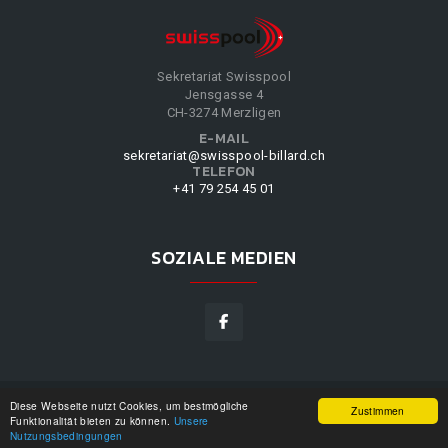
Sekretariat Swisspool
Jensgasse 4
CH-3274 Merzligen
E-MAIL
sekretariat@swisspool-billard.ch
TELEFON
+41 79 254 45 01
SOZIALE MEDIEN
Diese Webseite nutzt Cookies, um bestmögliche
SWISSPOOL
©
2026
|
DESIGN BY
WPPN
|
UNSERE
Zustimmen
Funktionalität bieten zu können.
Unsere
NUTZUNGSBEDINGUNGEN
|
Nutzungsbedingungen