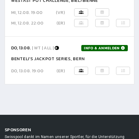
WESTAST POT CHALLENGE, BIEL/BIENNE
MI, 12.08. 19:00
(VR)
MI, 12.08. 22:00
(ER)
DO, 13.08.
| WT | ALL |
INFO & ANMELDEN
BENTELI'S JACKPOT SERIES, BERN
DO, 13.08. 19:00
(ER)
SPONSOREN
Swisspool dankt im Namen unserer Sportler, für die Unterstützung