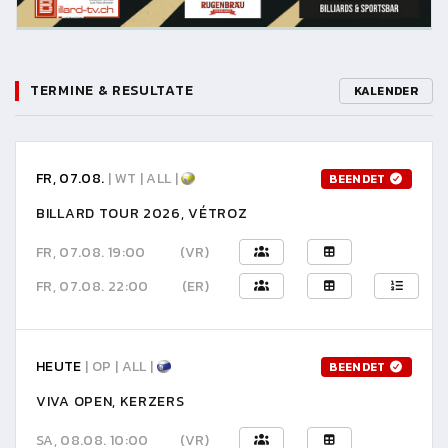
TERMINE & RESULTATE
KALENDER
FR, 07.08.
| WT | ALL |
BEENDET
BILLARD TOUR 2026, VÉTROZ
FR, 07.08. 19:00
(VR)
FR, 07.08. 22:00
(ER)
HEUTE
| OP | ALL |
BEENDET
VIVA OPEN, KERZERS
SA, 08.08. 10:00
(VR)