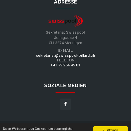
ADRESSE
Sekretariat Swisspool
Jensgasse 4
CH-3274 Merzligen
E-MAIL
sekretariat@swisspool-billard.ch
TELEFON
+41 79 254 45 01
SOZIALE MEDIEN
Diese Webseite nutzt Cookies, um bestmögliche
SWISSPOOL
©
2026
|
DESIGN BY
WPPN
|
UNSERE
Zustimmen