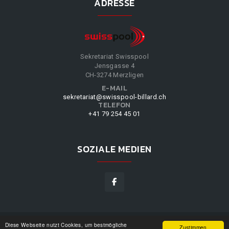
ADRESSE
Sekretariat Swisspool
Jensgasse 4
CH-3274 Merzligen
E-MAIL
sekretariat@swisspool-billard.ch
TELEFON
+41 79 254 45 01
SOZIALE MEDIEN
Diese Webseite nutzt Cookies, um bestmögliche
SWISSPOOL
©
2026
|
DESIGN BY
WPPN
|
UNSERE
Zustimmen