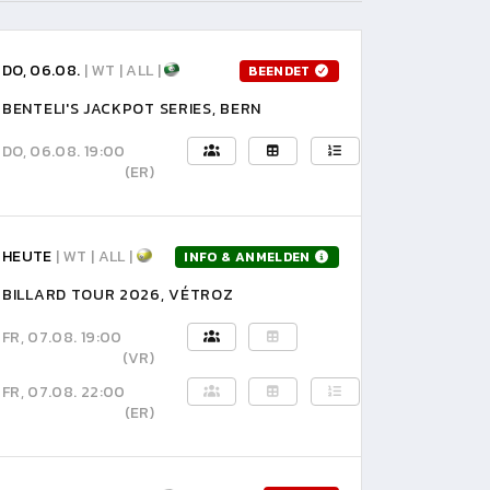
DO, 06.08.
| WT | ALL |
BEENDET
BENTELI'S JACKPOT SERIES, BERN
DO, 06.08. 19:00
(ER)
HEUTE
| WT | ALL |
INFO & ANMELDEN
BILLARD TOUR 2026, VÉTROZ
FR, 07.08. 19:00
(VR)
FR, 07.08. 22:00
(ER)