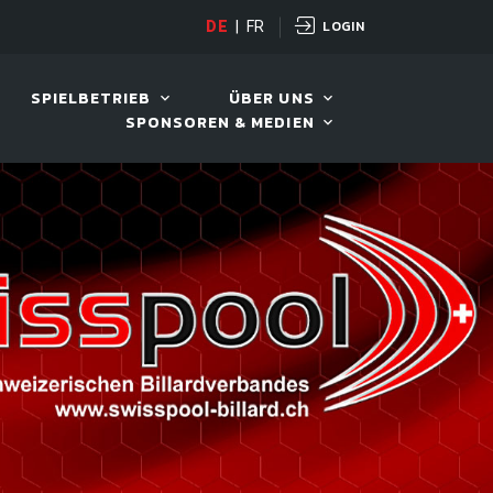
LOGIN
H POT OPEN
DE
|
FR
12. AUG. 2026, 19:00
SPIELBETRIEB
ÜBER UNS
SPONSOREN & MEDIEN