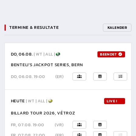
TERMINE & RESULTATE
KALENDER
DO, 06.08.
| WT | ALL |
BEENDET
BENTELI'S JACKPOT SERIES, BERN
DO, 06.08. 19:00
(ER)
HEUTE
| WT | ALL |
LIVE !
BILLARD TOUR 2026, VÉTROZ
FR, 07.08. 19:00
(VR)
FR, 07.08. 22:00
(ER)