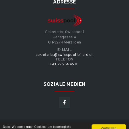
ADRESSE
Sekretariat Swisspool
Jensgasse 4
CH-3274 Merzligen
E-MAIL
sekretariat@swisspool-billard.ch
TELEFON
+41 79 254 45 01
SOZIALE MEDIEN
Diese Webseite nutzt Cookies, um bestmögliche
SWISSPOOL
©
2026
|
DESIGN BY
WPPN
|
UNSERE
Zustimmen