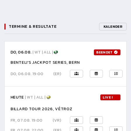
TERMINE & RESULTATE
KALENDER
DO, 06.08.
| WT | ALL |
BEENDET
BENTELI'S JACKPOT SERIES, BERN
DO, 06.08. 19:00
(ER)
HEUTE
| WT | ALL |
LIVE !
BILLARD TOUR 2026, VÉTROZ
FR, 07.08. 19:00
(VR)
FR, 07.08. 22:00
(ER)