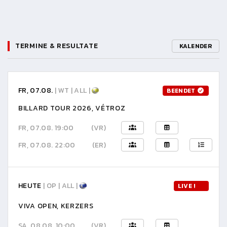
TERMINE & RESULTATE
KALENDER
FR, 07.08.
| WT | ALL |
BEENDET
BILLARD TOUR 2026, VÉTROZ
FR, 07.08. 19:00
(VR)
FR, 07.08. 22:00
(ER)
HEUTE
| OP | ALL |
LIVE !
VIVA OPEN, KERZERS
SA, 08.08. 10:00
(VR)