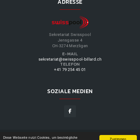
ADRESSE
Sekretariat Swisspool
Jensgasse 4
CH-3274 Merzligen
E-MAIL
sekretariat@swisspool-billard.ch
TELEFON
+41 79 254 45 01
SOZIALE MEDIEN
Diese Webseite nutzt Cookies, um bestmögliche
SWISSPOOL
©
2026
|
DESIGN BY
WPPN
|
UNSERE
Zustimmen