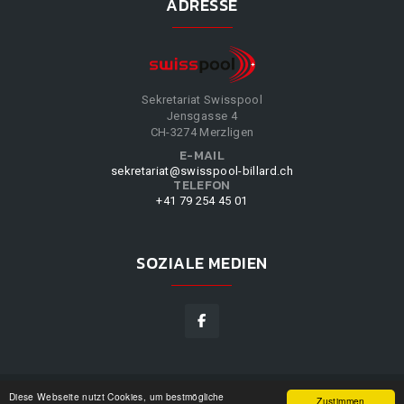
ADRESSE
Sekretariat Swisspool
Jensgasse 4
CH-3274 Merzligen
E-MAIL
sekretariat@swisspool-billard.ch
TELEFON
+41 79 254 45 01
SOZIALE MEDIEN
Diese Webseite nutzt Cookies, um bestmögliche
SWISSPOOL
©
2026
|
DESIGN BY
WPPN
|
UNSERE
Zustimmen