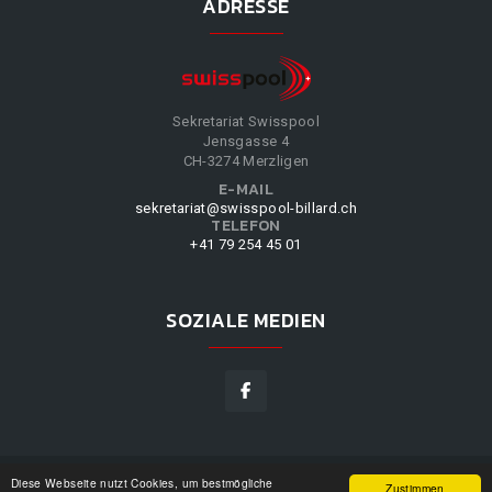
ADRESSE
Sekretariat Swisspool
Jensgasse 4
CH-3274 Merzligen
E-MAIL
sekretariat@swisspool-billard.ch
TELEFON
+41 79 254 45 01
SOZIALE MEDIEN
Diese Webseite nutzt Cookies, um bestmögliche
SWISSPOOL
©
2026
|
DESIGN BY
WPPN
|
UNSERE
Zustimmen