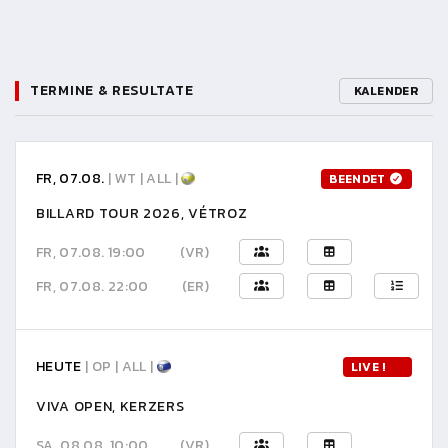
TERMINE & RESULTATE
KALENDER
FR, 07.08.
| WT | ALL |
BEENDET
BILLARD TOUR 2026, VÉTROZ
FR, 07.08. 19:00
(VR)
FR, 07.08. 22:00
(ER)
HEUTE
| OP | ALL |
LIVE !
VIVA OPEN, KERZERS
SA, 08.08. 10:00
(VR)